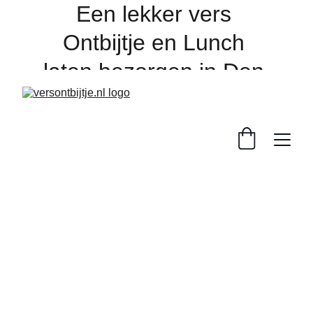
Een lekker vers 
Ontbijtje en Lunch 
laten bezorgen in Den 
Bosch en de regio, 
online bestellen 
dagelijks voor 16:00 
uur. 