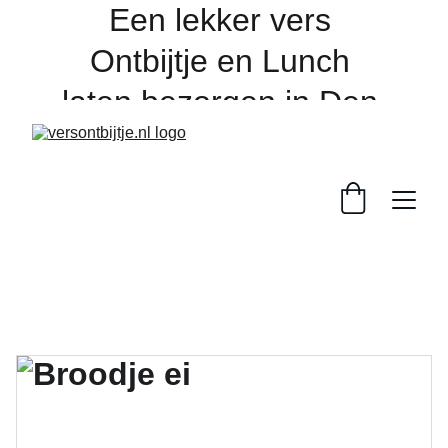
Een lekker vers 
Ontbijtje en Lunch 
laten bezorgen in Den 
Bosch en de regio, 
online bestellen 
dagelijks voor 16:00 
uur. 