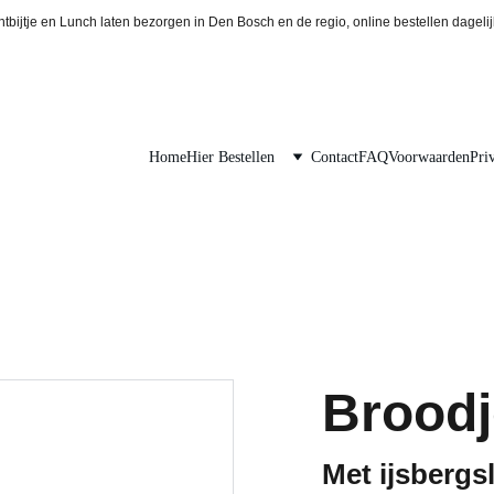
tbijtje en Lunch laten bezorgen in Den Bosch en de regio, online bestellen dagelij
Home
Hier Bestellen
Contact
FAQ
Voorwaarden
Pri
Broodj
Met ijsberg