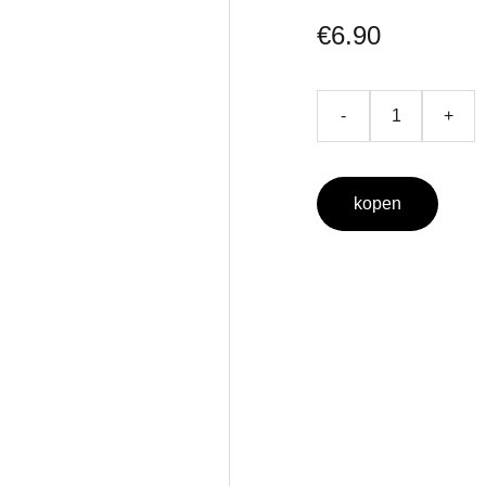
€6.90
-
+
kopen