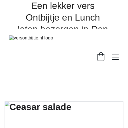
Een lekker vers 
Ontbijtje en Lunch 
laten bezorgen in Den 
Bosch en de regio, 
online bestellen 
dagelijks voor 16:00 
uur. 