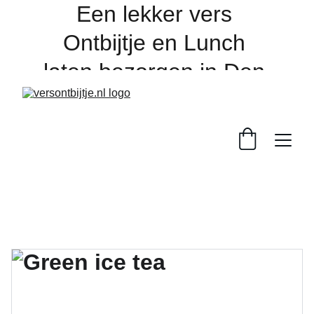
Een lekker vers 
Ontbijtje en Lunch 
laten bezorgen in Den 
Bosch en de regio, 
online bestellen 
dagelijks voor 16:00 
uur. 