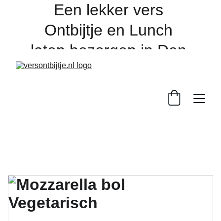
Een lekker vers 
Ontbijtje en Lunch 
laten bezorgen in Den 
Bosch en de regio, 
online bestellen 
dagelijks voor 16:00 
uur. 