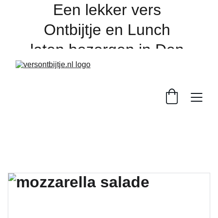
Een lekker vers 
Ontbijtje en Lunch 
laten bezorgen in Den 
Bosch en de regio, 
online bestellen 
dagelijks voor 16:00 
uur. 