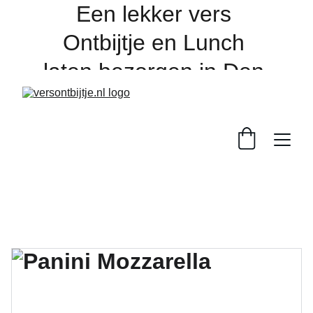
Een lekker vers 
Ontbijtje en Lunch 
laten bezorgen in Den 
Bosch en de regio, 
online bestellen 
dagelijks voor 16:00 
uur. 